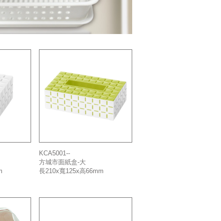
KCA5001--
方城市面紙盒-大
m
長210x寬125x高66mm