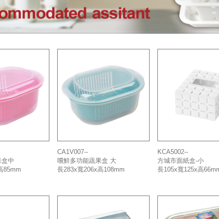
CA1V007--
KCA5002--
果盒中
嚐鮮多功能蔬果盒 大
方城市面紙盒-小
高85mm
長283x寬206x高108mm
長105x寬125x高66m