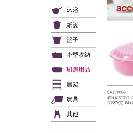
沐浴
紙簍
籃子
小型收納
廚房用品
層架
CA1V008--
嚐鮮多功能蔬
農具
長227x寬164x
其他