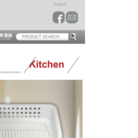
English
售通路
ES CHANNELS