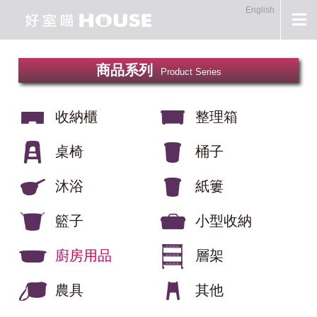
English
商品系列
Product Series
收納櫃
整理箱
桌椅
桶子
沐浴
紙簍
籃子
小型收納
廚房用品
層架
農具
其他