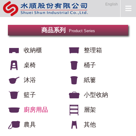
English
商品系列
Product Series
收納櫃
整理箱
桌椅
桶子
沐浴
紙簍
籃子
小型收納
廚房用品
層架
農具
其他