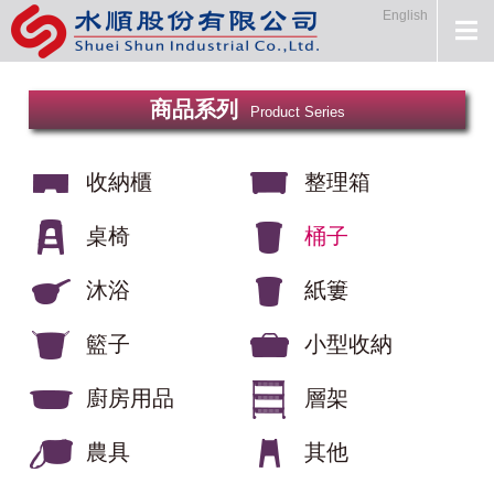
English
商品系列
Product Series
收納櫃
整理箱
桌椅
桶子
沐浴
紙簍
籃子
小型收納
廚房用品
層架
農具
其他