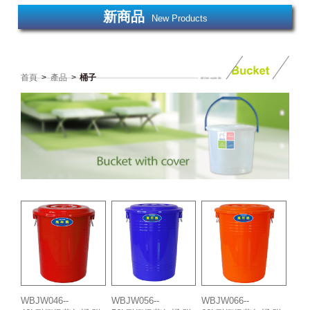
新商品
New Products
首頁
>
產品
>
桶子
WBJW046--
WBJW056--
WBJW066--