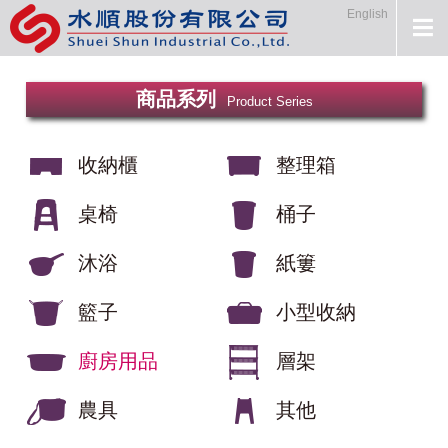
English
商品系列
Product Series
收納櫃
整理箱
桌椅
桶子
沐浴
紙簍
籃子
小型收納
廚房用品
層架
農具
其他