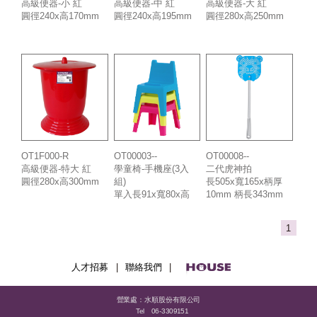
高級便器-小 紅
高級便器-中 紅
高級便器-大 紅
圓徑240x高170mm
圓徑240x高195mm
圓徑280x高250mm
OT1F000-R
OT00003--
OT00008--
高級便器-特大 紅
學童椅-手機座(3入
二代虎神拍
圓徑280x高300mm
組)
長505x寬165x柄厚
單入長91x寬80x高
10mm 柄長343mm
115mm
1
人才招募
|
聯絡我們
|
營業處：水順股份有限公司
Tel
06-3309151