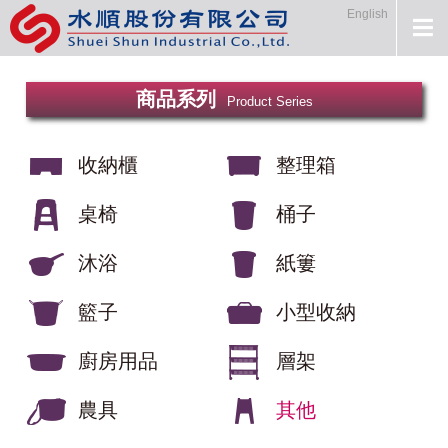
English
商品系列
Product Series
收納櫃
整理箱
桌椅
桶子
沐浴
紙簍
籃子
小型收納
廚房用品
層架
農具
其他