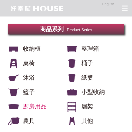
English
商品系列
Product Series
收納櫃
整理箱
桌椅
桶子
沐浴
紙簍
籃子
小型收納
廚房用品
層架
農具
其他