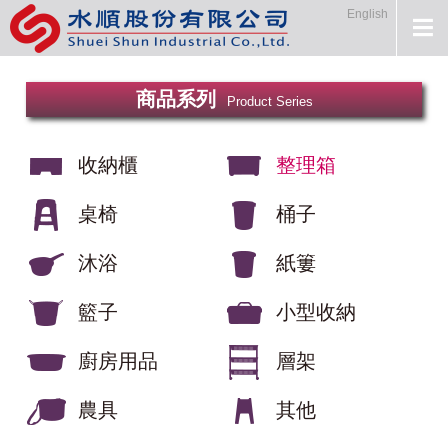
English
商品系列
Product Series
收納櫃
整理箱
桌椅
桶子
沐浴
紙簍
籃子
小型收納
廚房用品
層架
農具
其他