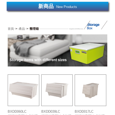
新商品
New Products
首頁
>
產品
>
整理箱
BXDD060LC
BXDD039LC
BXDD017LC