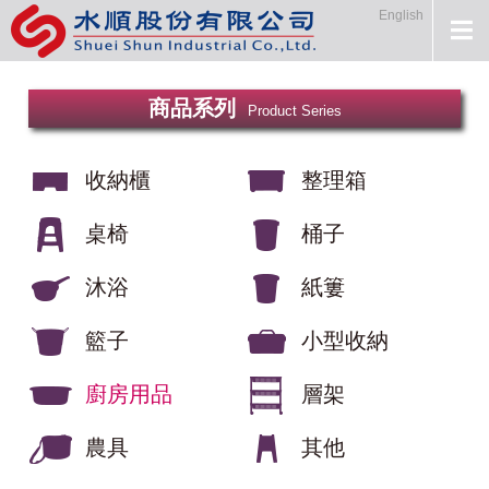
English
商品系列
Product Series
收納櫃
整理箱
桌椅
桶子
沐浴
紙簍
籃子
小型收納
廚房用品
層架
農具
其他