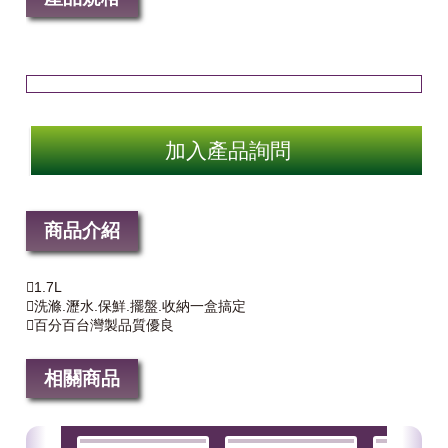
加入產品詢問
商品介紹
1.7L
洗滌.瀝水.保鮮.擺盤.收納一盒搞定
百分百台灣製品質優良
相關商品