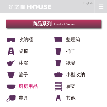
English
商品系列
Product Series
收納櫃
整理箱
桌椅
桶子
沐浴
紙簍
籃子
小型收納
廚房用品
層架
農具
其他