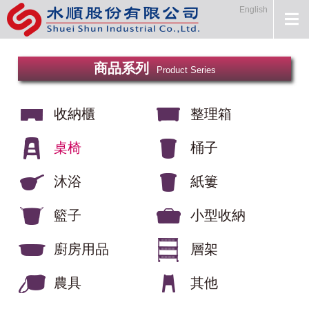
English
商品系列
Product Series
收納櫃
整理箱
桌椅
桶子
沐浴
紙簍
籃子
小型收納
廚房用品
層架
農具
其他