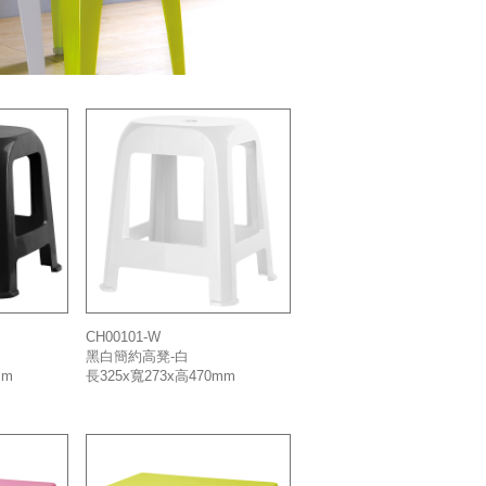
CH00101-W
黑白簡約高凳-白
mm
長325x寬273x高470mm