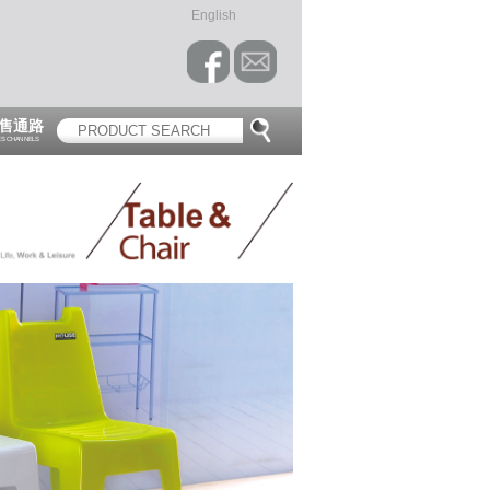
English
售通路
ES CHANNELS