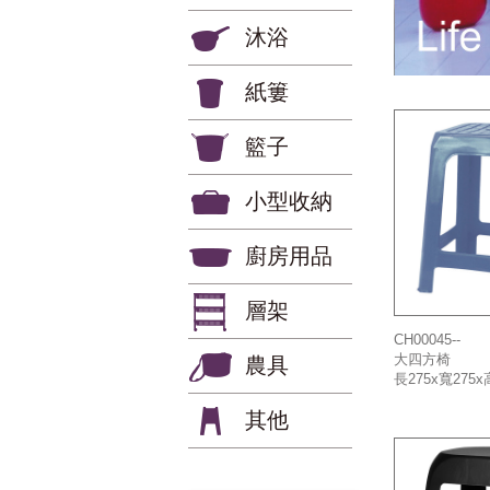
沐浴
紙簍
籃子
小型收納
廚房用品
層架
CH00045--
大四方椅
農具
長275x寬275x
其他