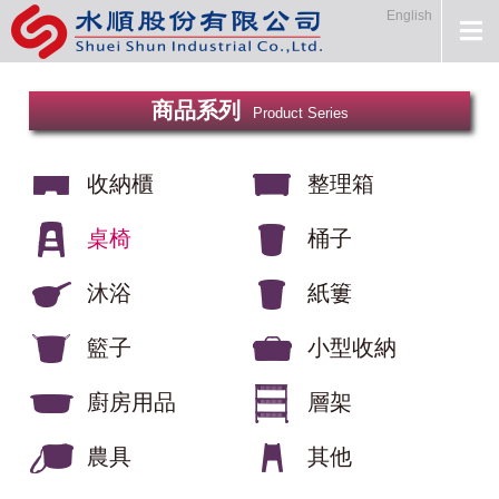
English
商品系列
Product Series
收納櫃
整理箱
桌椅
桶子
沐浴
紙簍
籃子
小型收納
廚房用品
層架
農具
其他