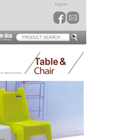
English
售通路
ES CHANNELS