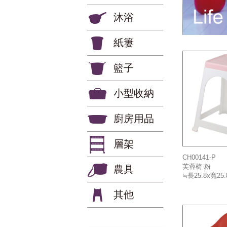
沐浴
紙簍
籃子
小型收納
廚房用品
層架
CH00141-P
芙蓉椅 粉
農具
≒長25.8x寬25
其他