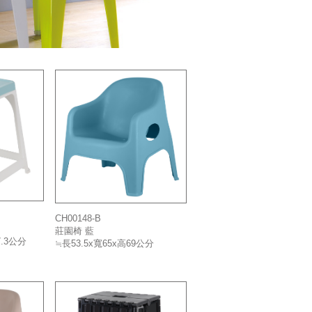
CH00148-B
莊園椅 藍
7.3公分
≒長53.5x寬65x高69公分