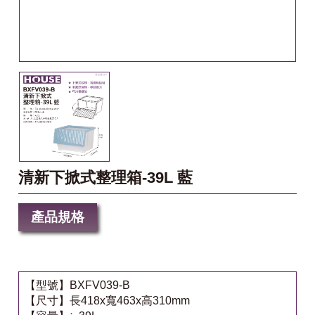
清新下掀式整理箱-39L 藍
產品規格
【型號】BXFV039-B
【尺寸】長418x寬463x高310mm