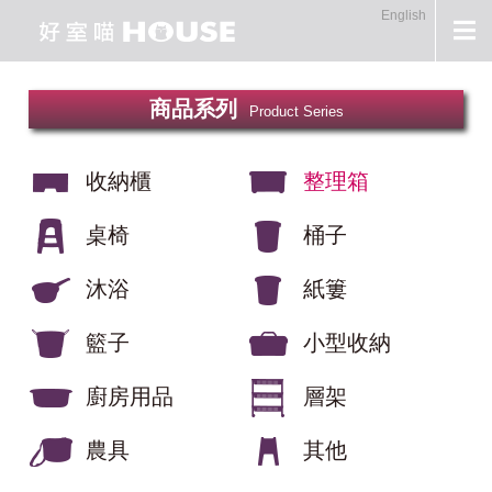
English
商品系列
Product Series
收納櫃
整理箱
桌椅
桶子
沐浴
紙簍
籃子
小型收納
廚房用品
層架
農具
其他