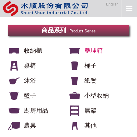
English
商品系列
Product Series
收納櫃
整理箱
桌椅
桶子
沐浴
紙簍
籃子
小型收納
廚房用品
層架
農具
其他