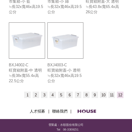
市集箱-小 藍
市集箱-小 綠
旺寶箱附蓋-大 透明
≒長32x寬46x高19.5
≒長32x寬46x高19.5
≒長43.8x寬65.4x高
公分
公分
26公分
BXJ4002-C
BXJ4003-C
旺寶箱附蓋-中 透明
旺寶箱附蓋-小 透明
≒長38x寬55.4x高
≒長32x寬46x高19.5
22.5公分
公分
1
2
3
4
5
6
7
8
9
10
11
12
人才招募
|
聯絡我們
|
營業處：水順股份有限公司
Tel
06-3309151