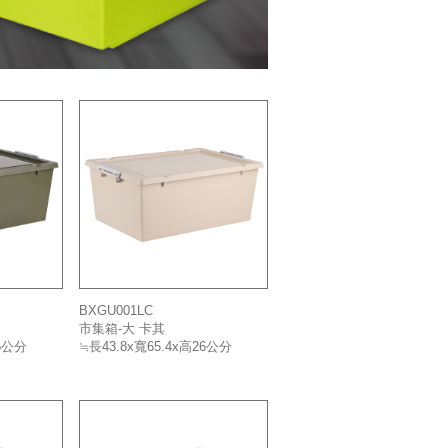
BXGU001LC
市集箱-大 卡其
26公分
≒長43.8x寬65.4x高26公分