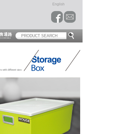
English
售通路
ES CHANNELS