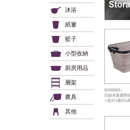
沐浴
紙簍
籃子
小型收納
廚房用品
層架
BX00043--
巴頓木蓋露營
農具
≒長37x寬57x
其他