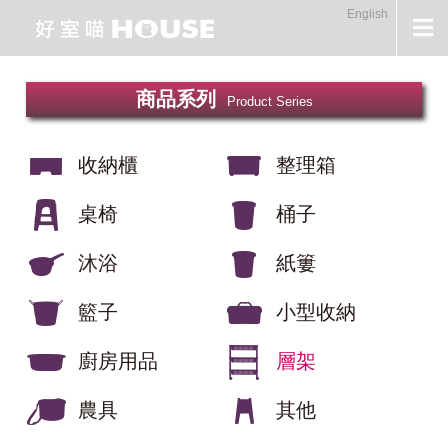
English
商品系列
Product Series
收納櫃
整理箱
桌椅
桶子
沐浴
紙簍
籃子
小型收納
廚房用品
層架
農具
其他