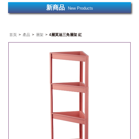
新商品
New Products
首頁
>
產品
>
層架
>
4層莫迪三角層架 紅