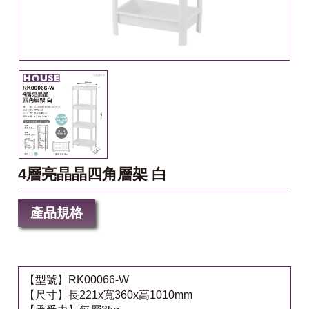
4層亮晶晶四角層架 白
產品規格
【型號】RK00066-W
【尺寸】長221x寬360x高1010mm