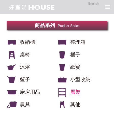
English
商品系列
Product Series
收納櫃
整理箱
桌椅
桶子
沐浴
紙簍
籃子
小型收納
廚房用品
層架
農具
其他