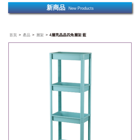
新商品
New Products
首頁
>
產品
>
層架
>
4層亮晶晶四角層架 藍