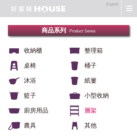
English
商品系列
Product Series
收納櫃
整理箱
桌椅
桶子
沐浴
紙簍
籃子
小型收納
廚房用品
層架
農具
其他