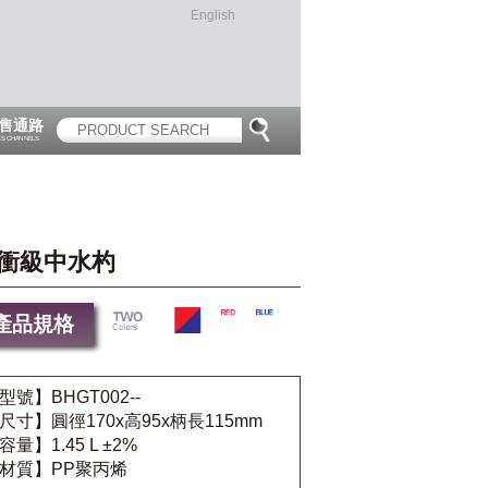
English
售通路
ES CHANNELS
衝級中水杓
產品規格
型號】BHGT002--
尺寸】圓徑170x高95x柄長115mm
容量】1.45 L ±2%
材質】PP聚丙烯