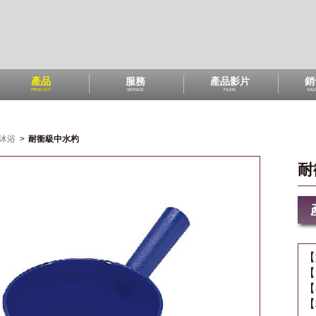
產品
服務
產品影片
銷
PRODUCT
SERVICE
FILMS
SAL
沐浴
>
耐衝級中水杓
耐
【
【
【
【