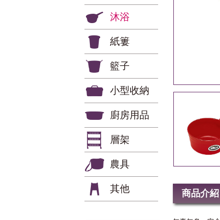
沐浴
紙簍
籃子
小型收納
廚房用品
層架
農具
其他
商品介紹