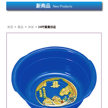
新商品
New Products
首頁
>
產品
>
沐浴
>
24吋鴛鴦浴盆