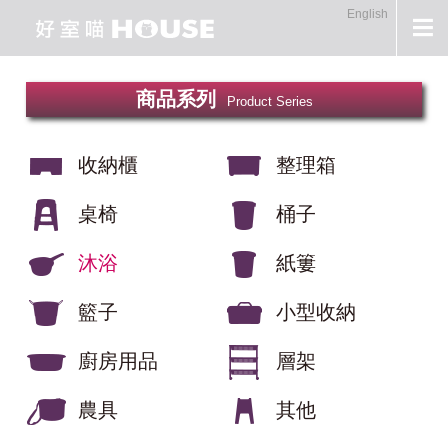
English
商品系列
Product Series
收納櫃
整理箱
桌椅
桶子
沐浴
紙簍
籃子
小型收納
廚房用品
層架
農具
其他