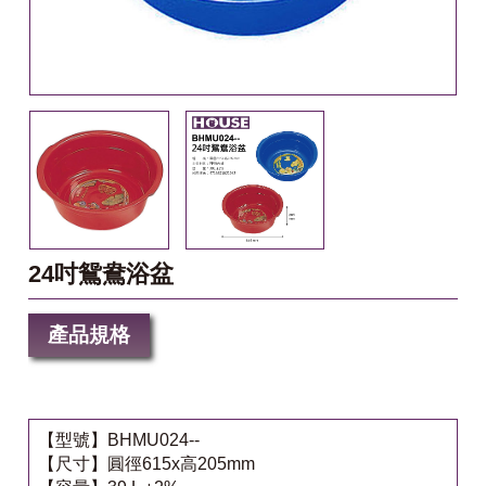
24吋鴛鴦浴盆
產品規格
【型號】BHMU024--
【尺寸】圓徑615x高205mm