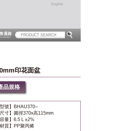
English
售通路
ES CHANNELS
70mm印花面盆
產品規格
型號】BHAU370--
尺寸】圓徑370x高115mm
容量】6.5 L ±2%
材質】PP聚丙烯