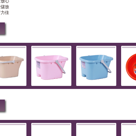
全放心
便儲放
荷力佳