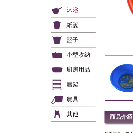
沐浴
紙簍
籃子
小型收納
廚房用品
層架
農具
其他
商品介紹