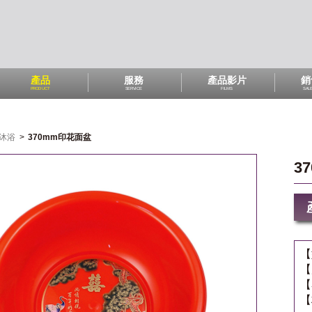
產品
服務
產品影片
銷
PRODUCT
SERVICE
FILMS
SAL
沐浴
>
370mm印花面盆
3
【
【
【
【