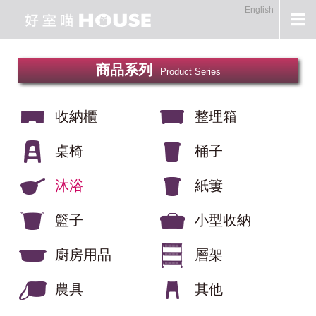
English
商品系列
Product Series
收納櫃
整理箱
桌椅
桶子
沐浴
紙簍
籃子
小型收納
廚房用品
層架
農具
其他