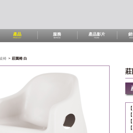
產品
服務
產品影片
銷
PRODUCT
SERVICE
FILMS
SAL
桌椅
>
莊園椅 白
莊
【
【
【
【