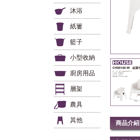
沐浴
紙簍
籃子
小型收納
廚房用品
層架
農具
其他
商品介紹