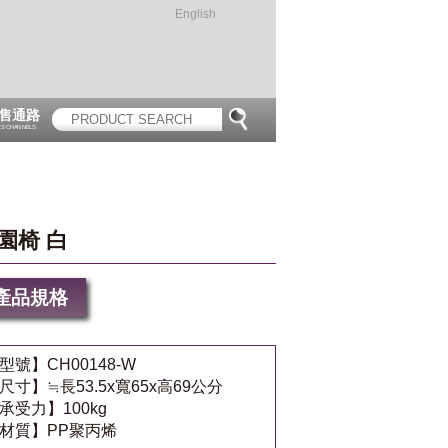
English
售通路
ES CHANNELS
園椅 白
產品規格
型號】CH00148-W
尺寸】≒長53.5x寬65x高69公分
承受力】100kg
材質】PP聚丙烯