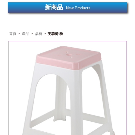
新商品
New Products
首頁
>
產品
>
桌椅
>
芙蓉椅 粉