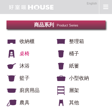
English
商品系列
Product Series
收納櫃
整理箱
桌椅
桶子
沐浴
紙簍
籃子
小型收納
廚房用品
層架
農具
其他