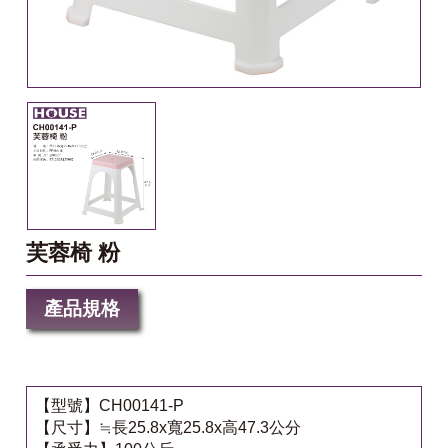
芙蓉椅 粉
產品規格
【型號】CH00141-P
【尺寸】≒長25.8x寬25.8x高47.3公分