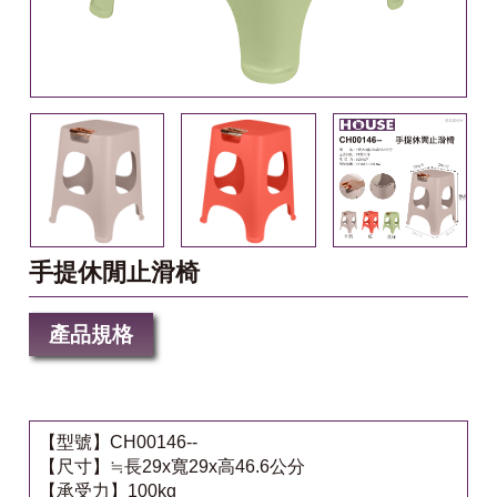
手提休閒止滑椅
產品規格
【型號】CH00146--
【尺寸】≒長29x寬29x高46.6公分
【承受力】100kg