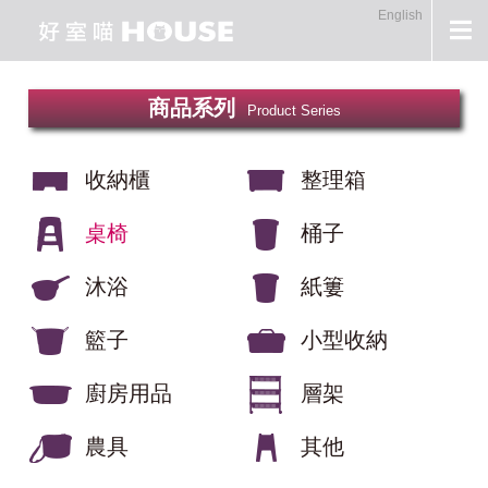
English
商品系列
Product Series
收納櫃
整理箱
桌椅
桶子
沐浴
紙簍
籃子
小型收納
廚房用品
層架
農具
其他