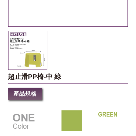
超止滑PP椅-中 綠
產品規格