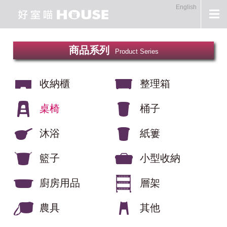
English
商品系列
Product Series
收納櫃
整理箱
桌椅
桶子
沐浴
紙簍
籃子
小型收納
廚房用品
層架
農具
其他