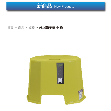
新商品
New Products
首頁
>
產品
>
桌椅
>
超止滑PP椅-中 綠