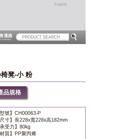
English
售通路
ES CHANNELS
Q椅凳-小 粉
產品規格
型號】CH00063-P
尺寸】長228x寬228x高182mm
承受力】80kg
材質】PP聚丙烯