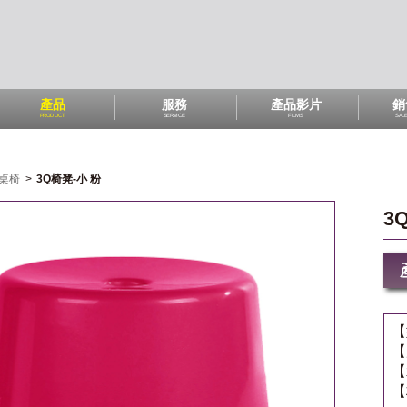
產品
服務
產品影片
銷
PRODUCT
SERVICE
FILMS
SAL
桌椅
>
3Q椅凳-小 粉
3
【
【
【
【