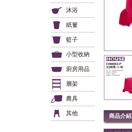
沐浴
紙簍
籃子
小型收納
廚房用品
層架
農具
其他
商品介紹