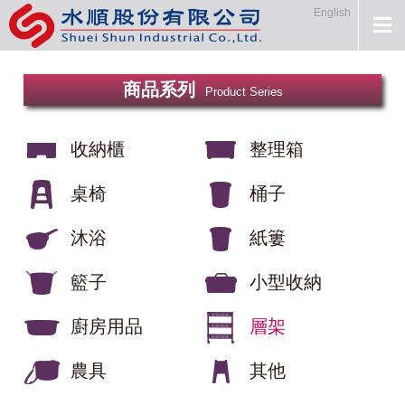
English
商品系列
Product Series
收納櫃
整理箱
桌椅
桶子
沐浴
紙簍
籃子
小型收納
廚房用品
層架
農具
其他