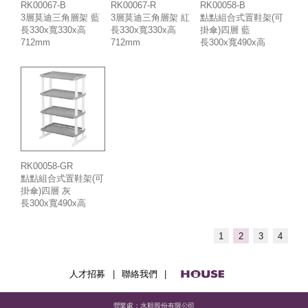
RK00067-B
RK00067-R
RK00058-B
3層莫迪三角層架 藍
3層莫迪三角層架 紅
點點組合式置鞋架(可
長330x寬330x高
長330x寬330x高
掛傘)四層 藍
712mm
712mm
長300x寬490x高
816mm
RK00058-GR
點點組合式置鞋架(可
掛傘)四層 灰
長300x寬490x高
816mm
1
2
3
4
人才招募
|
聯絡我們
|
營業處：水順股份有限公司