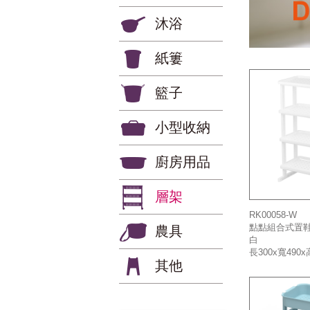
沐浴
紙簍
籃子
小型收納
廚房用品
層架
RK00058-W
點點組合式置鞋
農具
白
長300x寬490x
其他