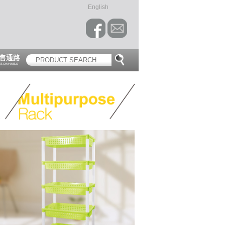
English
售通路
ES CHANNELS