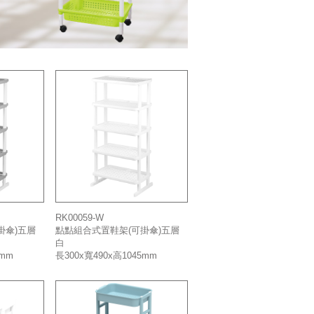
RK00059-W
掛傘)五層
點點組合式置鞋架(可掛傘)五層
白
5mm
長300x寬490x高1045mm