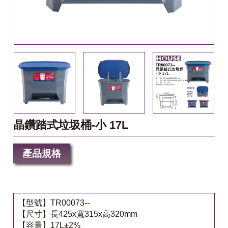
晶鑽踏式垃圾桶-小 17L
產品規格
【型號】TR00073--
【尺寸】長425x寬315x高320mm
【容量】17L±2%