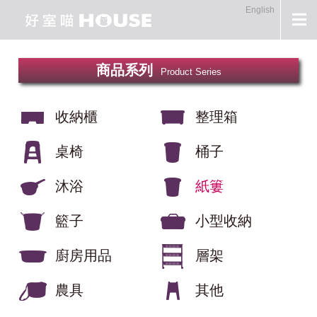
English
商品系列
Product Series
收納櫃
整理箱
桌椅
桶子
沐浴
紙簍
籃子
小型收納
廚房用品
層架
農具
其他