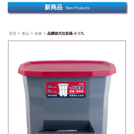
新商品
New Products
首頁
>
產品
>
紙簍
>
晶鑽踏式垃圾桶-小 17L