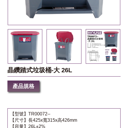
晶鑽踏式垃圾桶-大 26L
產品規格
【型號】TR00072--
【尺寸】長425x寬315x高426mm
【容量】26L±2%