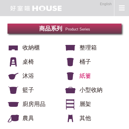
English
商品系列
Product Series
收納櫃
整理箱
桌椅
桶子
沐浴
紙簍
籃子
小型收納
廚房用品
層架
農具
其他