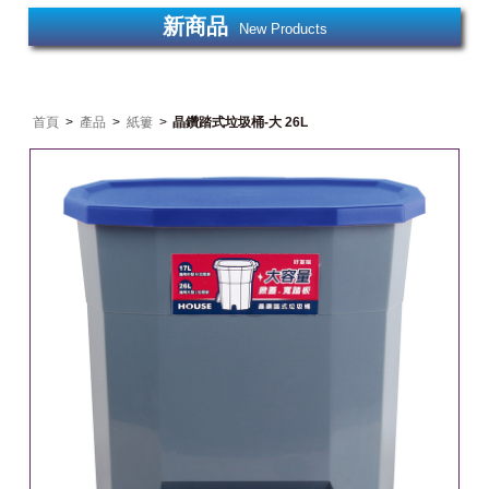
新商品
New Products
首頁
>
產品
>
紙簍
>
晶鑽踏式垃圾桶-大 26L