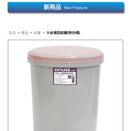
新商品
New Products
首頁
>
產品
>
紙簍
>
大金滿堂紙簍(附內桶)