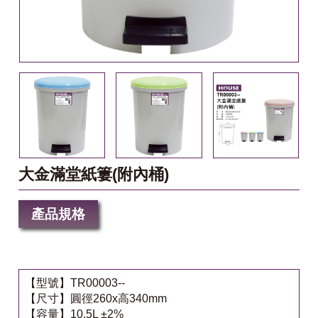
大金滿堂紙簍(附內桶)
產品規格
【型號】TR00003--
【尺寸】圓徑260x高340mm
【容量】10.5L ±2%