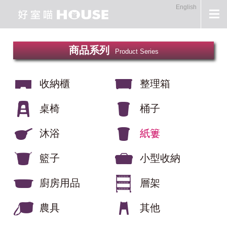
English
商品系列
Product Series
收納櫃
整理箱
桌椅
桶子
沐浴
紙簍
籃子
小型收納
廚房用品
層架
農具
其他