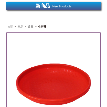
新商品
New Products
首頁
>
產品
>
農具
>
小密苔