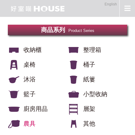
English
商品系列
Product Series
收納櫃
整理箱
桌椅
桶子
沐浴
紙簍
籃子
小型收納
廚房用品
層架
農具
其他