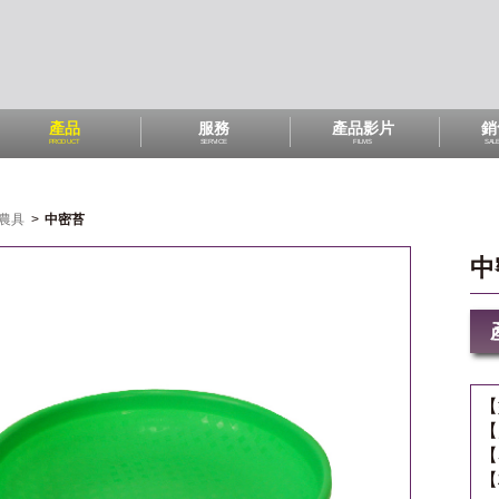
產品
服務
產品影片
銷
PRODUCT
SERVICE
FILMS
SAL
農具
>
中密苔
中
【
【
【
【