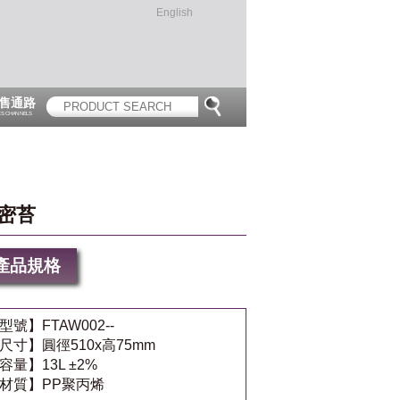
English
售通路
ES CHANNELS
密苔
產品規格
型號】FTAW002--
尺寸】圓徑510x高75mm
容量】13L ±2%
材質】PP聚丙烯