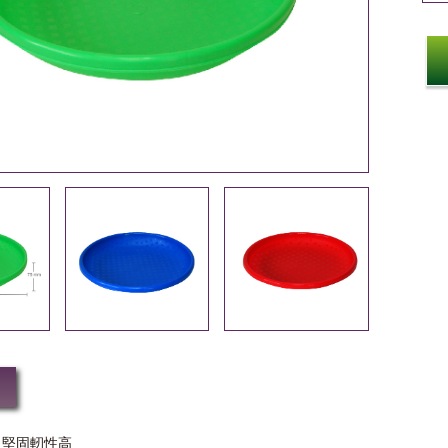
，堅固軔性高