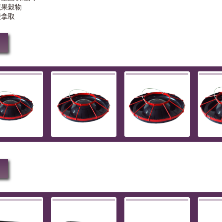
蔬果穀物
便拿取