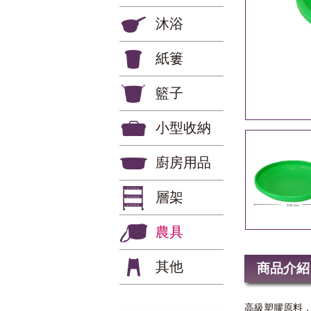
沐浴
紙簍
籃子
小型收納
廚房用品
層架
農具
其他
商品介紹
高級塑膠原料