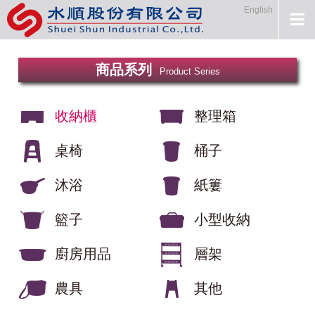
English
商品系列
Product Series
收納櫃
整理箱
桌椅
桶子
沐浴
紙簍
籃子
小型收納
廚房用品
層架
農具
其他