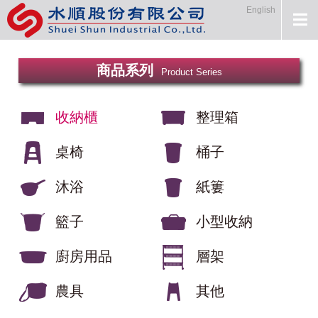
English
商品系列
Product Series
收納櫃
整理箱
桌椅
桶子
沐浴
紙簍
籃子
小型收納
廚房用品
層架
農具
其他