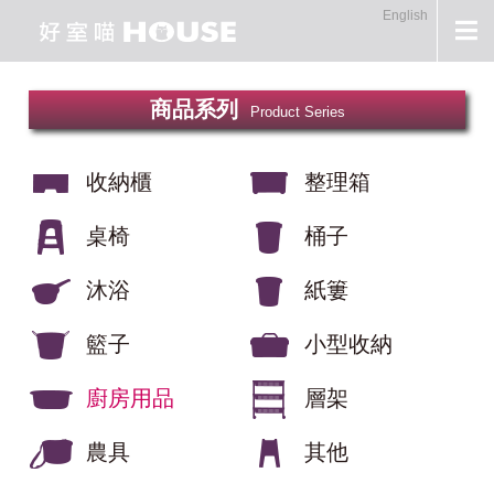
English
商品系列
Product Series
收納櫃
整理箱
桌椅
桶子
沐浴
紙簍
籃子
小型收納
廚房用品
層架
農具
其他