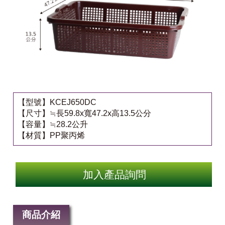
【型號】KCEJ650DC
【尺寸】≒長59.8x寬47.2x高13.5公分
【容量】≒28.2公升
【材質】PP聚丙烯
加入產品詢問
商品介紹