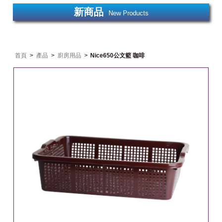
新商品
New Products
首頁
>
產品
>
廚房用品
>
Nice650公文籃 咖啡