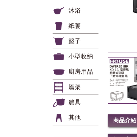
沐浴
紙簍
籃子
小型收納
廚房用品
層架
農具
其他
商品介紹