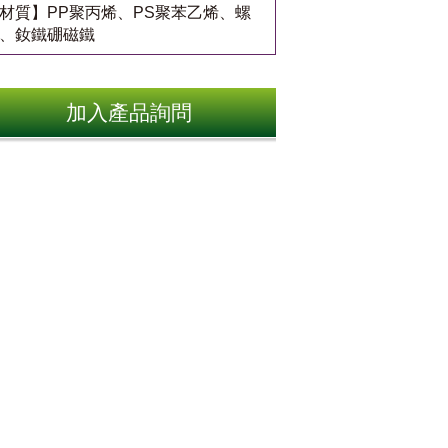
材質】PP聚丙烯、PS聚苯乙烯、螺
、釹鐵硼磁鐵
加入產品詢問