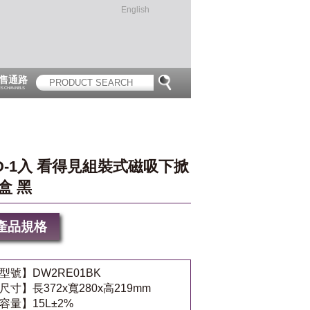
English
售通路
ES CHANNELS
D-1入 看得見組裝式磁吸下掀
盒 黑
產品規格
型號】DW2RE01BK
尺寸】長372x寬280x高219mm
容量】15L±2%