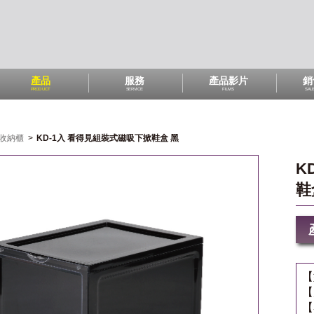
產品
服務
產品影片
銷
PRODUCT
SERVICE
FILMS
SAL
收納櫃
>
KD-1入 看得見組裝式磁吸下掀鞋盒 黑
K
鞋
【
【
【