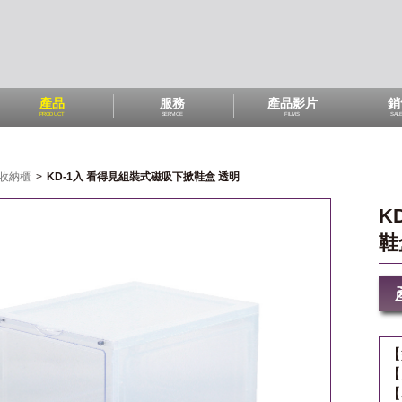
產品
服務
產品影片
銷
PRODUCT
SERVICE
FILMS
SAL
收納櫃
>
KD-1入 看得見組裝式磁吸下掀鞋盒 透明
K
鞋
【
【
【