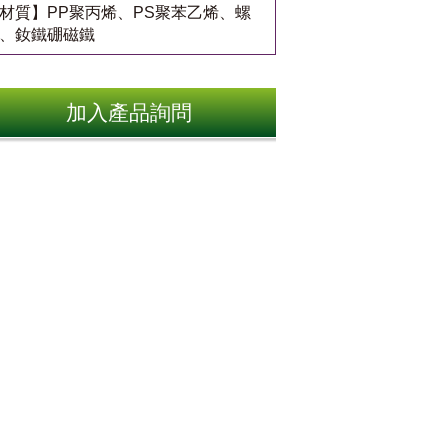
材質】PP聚丙烯、PS聚苯乙烯、螺
、釹鐵硼磁鐵
加入產品詢問