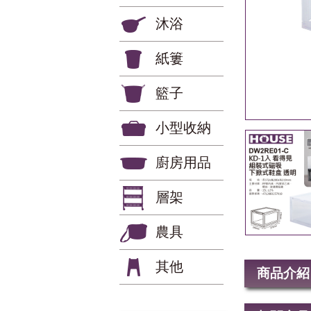
沐浴
紙簍
籃子
小型收納
廚房用品
層架
農具
其他
商品介紹