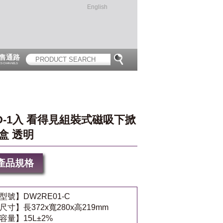
English
售通路
ES CHANNELS
D-1入 看得見組裝式磁吸下掀
盒 透明
產品規格
型號】DW2RE01-C
尺寸】長372x寬280x高219mm
容量】15L±2%