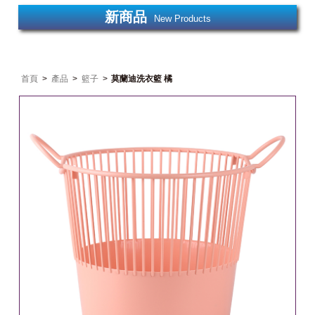
新商品
New Products
首頁
>
產品
>
籃子
>
莫蘭迪洗衣籃 橘