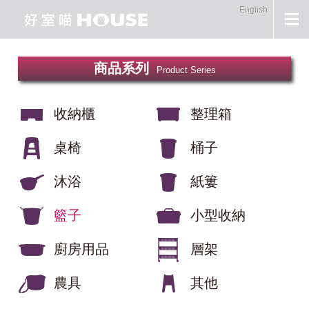
English
商品系列
Product Series
收納櫃
整理箱
桌椅
桶子
沐浴
紙簍
籃子
小型收納
廚房用品
層架
農具
其他