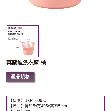
莫蘭迪洗衣籃 橘
產品規格
【型號】BKRT006-O
【尺寸】長515x寬405x高395mm