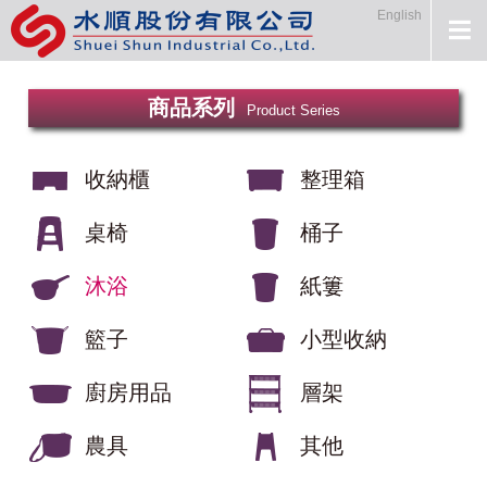
English
商品系列
Product Series
收納櫃
整理箱
桌椅
桶子
沐浴
紙簍
籃子
小型收納
廚房用品
層架
農具
其他