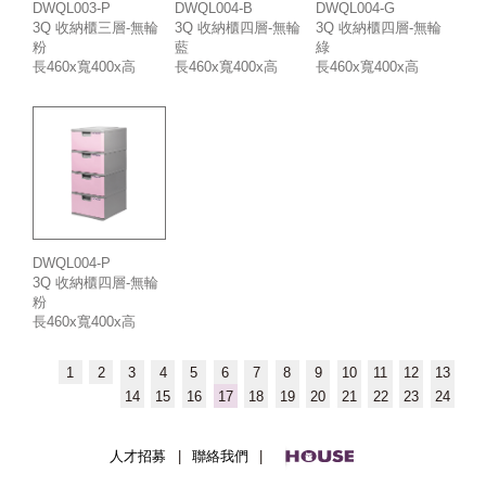
DWQL004-B
DWQL003-P
DWQL004-G
3Q 收納櫃四層-無輪
3Q 收納櫃三層-無輪
3Q 收納櫃四層-無輪
藍
粉
綠
長460x寬400x高
長460x寬400x高
長460x寬400x高
890mm
675mm
890mm
DWQL004-P
3Q 收納櫃四層-無輪
粉
長460x寬400x高
890mm
1
2
3
4
5
6
7
8
9
10
11
12
13
14
15
16
17
18
19
20
21
22
23
24
人才招募
|
聯絡我們
|