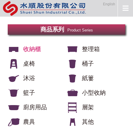
English
商品系列
Product Series
收納櫃
整理箱
桌椅
桶子
沐浴
紙簍
籃子
小型收納
廚房用品
層架
農具
其他