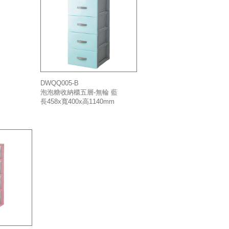
DWQQ005-B
泡泡糖收納櫃五層-無輪 藍
長458x寬400x高1140mm