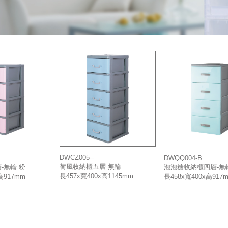
DWCZ005--
DWQQ004-B
荷風收納櫃五層-無輪
-無輪 粉
泡泡糖收納櫃四層-無
長457x寬400x高1145mm
高917mm
長458x寬400x高917