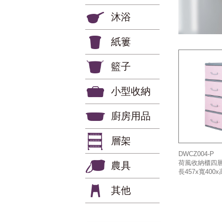
沐浴
紙簍
籃子
小型收納
廚房用品
層架
DWCZ004-P
荷風收納櫃四層
農具
長457x寬400x
其他