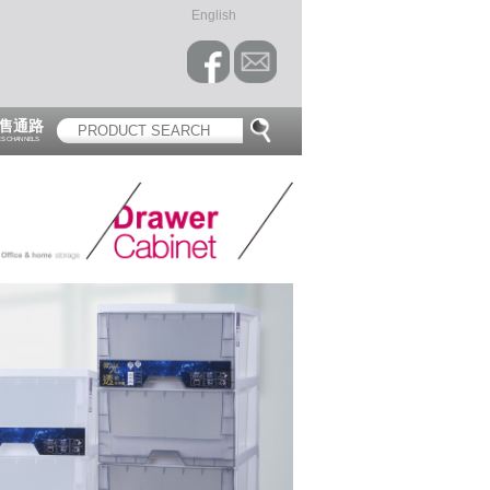
English
售通路
ES CHANNELS