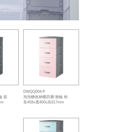
DWQQ004-P
泡泡糖收納櫃四層-無輪 粉
輪 藍
長458x寬400x高917mm
mm